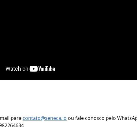
ail para 
contato@seneca.io
 ou fale conosco pelo WhatsA
982264634