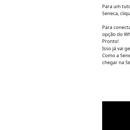
Para um tuto
Seneca, cliq
Para conecta
opção do Wha
Pronto!
Isso já vai 
Como a Senec
chegar na Se