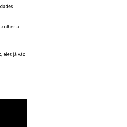
idades 
scolher a 
 eles já vão 