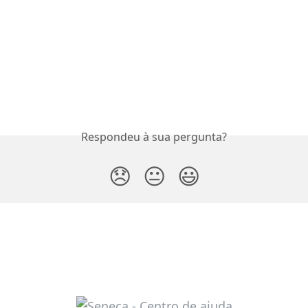
Respondeu à sua pergunta?
😞
😐
😃